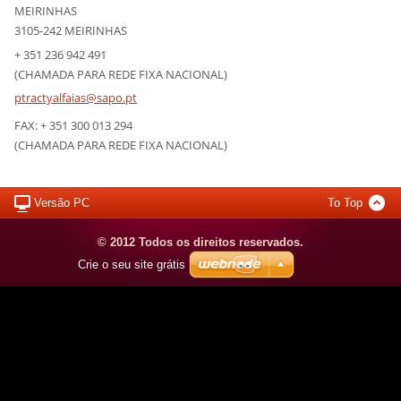
MEIRINHAS
3105-242 MEIRINHAS
+ 351 236 942 491
(CHAMADA PARA REDE FIXA NACIONAL)
ptractya
lfaias@s
apo.pt
FAX: + 351 300 013 294
(CHAMADA PARA REDE FIXA NACIONAL)
Versão PC
To Top
© 2012 Todos os direitos reservados.
Crie o seu site grátis